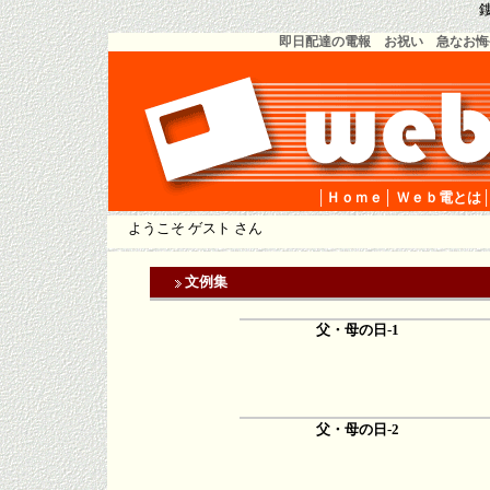
鏤
即日配達の電報 お祝い 急なお悔
│Ｈｏｍｅ
│
Ｗｅｂ電とは
ようこそ ゲスト さん
文例集
父・母の日-1
父・母の日-2